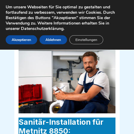
Zum
Mai
Um unsere Webseiten für Sie optimal zu gestalten und
Inhalt
fortlaufend zu verbessern, verwenden wir Cookies. Durch
Men
Bestätigen des Buttons "Akzeptieren" stimmen Sie der
springen
Verwendung zu. Weitere Informationen erhalten Sie in
unserer Datenschutzerklärung.
Akzeptieren
Ablehnen
Einstellungen
Sanitär Installateur für Metnitz 8850
Sanitär-Installation für
Metnitz 8850: