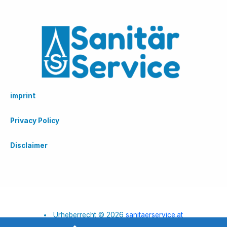
imprint
Privacy Policy
Disclaimer
Urheberrecht © 2026
sanitaerservice.at