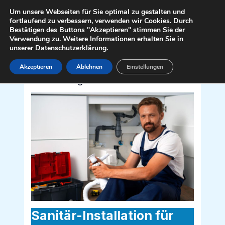
Zum
Mai
Um unsere Webseiten für Sie optimal zu gestalten und
Inhalt
fortlaufend zu verbessern, verwenden wir Cookies. Durch
Men
Bestätigen des Buttons "Akzeptieren" stimmen Sie der
springen
Verwendung zu. Weitere Informationen erhalten Sie in
unserer Datenschutzerklärung.
Akzeptieren
Ablehnen
Einstellungen
Sanitär Installateur für Puchberg am
Schneeberg 2761
Sanitär-Installation für