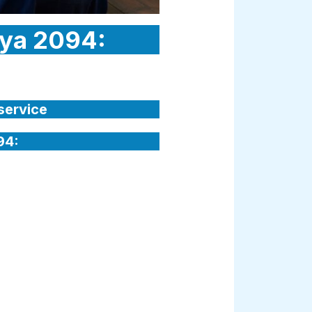
aya 2094:
service
94: