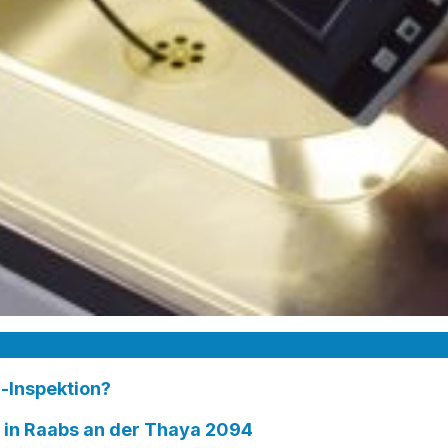
-Inspektion?
n Raabs an der Thaya 2094