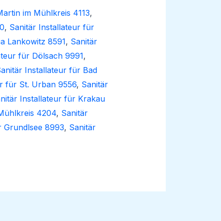
 Martin im Mühlkreis 4113
,
40
,
Sanitär Installateur für
ria Lankowitz 8591
,
Sanitär
lateur für Dölsach 9991
,
anitär Installateur für Bad
ur für St. Urban 9556
,
Sanitär
nitär Installateur für Krakau
 Mühlkreis 4204
,
Sanitär
ür Grundlsee 8993
,
Sanitär