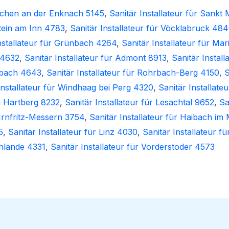
irchen an der Enknach 5145
,
Sanitär Installateur für Sankt
stein am Inn 4783
,
Sanitär Installateur für Vöcklabruck 48
nstallateur für Grünbach 4264
,
Sanitär Installateur für Ma
s 4632
,
Sanitär Installateur für Admont 8913
,
Sanitär Instal
enbach 4643
,
Sanitär Installateur für Rohrbach-Berg 4150
,
S
Installateur für Windhaag bei Perg 4320
,
Sanitär Installate
ei Hartberg 8232
,
Sanitär Installateur für Lesachtal 9652
,
Sa
 Irnfritz-Messern 3754
,
Sanitär Installateur für Haibach im
5
,
Sanitär Installateur für Linz 4030
,
Sanitär Installateur f
chlande 4331
,
Sanitär Installateur für Vorderstoder 4573