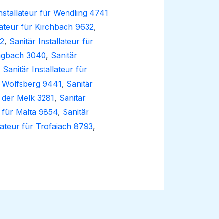
Installateur für Wendling 4741
,
llateur für Kirchbach 9632
,
02
,
Sanitär Installateur für
engbach 3040
,
Sanitär
,
Sanitär Installateur für
ür Wolfsberg 9441
,
Sanitär
n der Melk 3281
,
Sanitär
r für Malta 9854
,
Sanitär
llateur für Trofaiach 8793
,