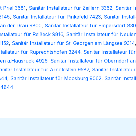
t Priel 3681
,
Sanitär Installateur für Zeillern 3362
,
Sanitär 
 6145
,
Sanitär Installateur für Pinkafeld 7423
,
Sanitär Insta
al an der Drau 9800
,
Sanitär Installateur für Empersdorf 83
nstallateur für Reißeck 9816
,
Sanitär Installateur für Neul
4152
,
Sanitär Installateur für St. Georgen am Längsee 9314
stallateur für Ruprechtshofen 3244
,
Sanitär Installateur f
chen a.Hausruck 4926
,
Sanitär Installateur für Oberndorf a
anitär Installateur für Arnoldstein 9587
,
Sanitär Installateu
9844
,
Sanitär Installateur für Moosburg 9062
,
Sanitär Insta
u 4844