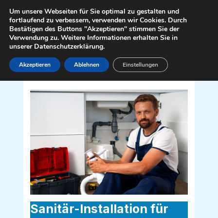
Zum
Mai
Um unsere Webseiten für Sie optimal zu gestalten und
Inhalt
fortlaufend zu verbessern, verwenden wir Cookies. Durch
Men
Bestätigen des Buttons "Akzeptieren" stimmen Sie der
springen
Verwendung zu. Weitere Informationen erhalten Sie in
unserer Datenschutzerklärung.
Akzeptieren
Ablehnen
Einstellungen
Sanitär Installateur für Walpersbach
2802
Sanitär-Installation für