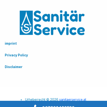
imprint
Privacy Policy
Disclaimer
Urheberrecht © 2026
sanitaerservice.at